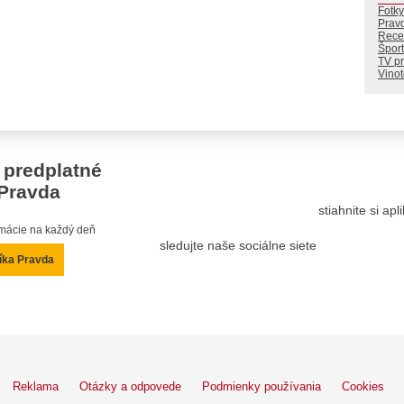
Fotky
Prav
Rece
Šport
TV p
Vino
 predplatné
Pravda
stiahnite si ap
ormácie na každý deň
sledujte naše sociálne siete
íka Pravda
Reklama
Otázky a odpovede
Podmienky používania
Cookies