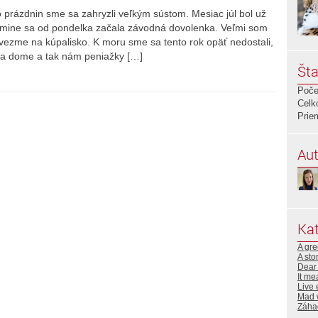
o prázdnin sme sa zahryzli veľkým sústom. Mesiac júl bol už
mamine sa od pondelka začala závodná dovolenka. Veľmi som
s vezme na kúpalisko. K moru sme sa tento rok opäť nedostali,
 na dome a tak nám peniažky […]
Šta
Poče
Celk
Prie
Aut
Kat
A gre
A sto
Dear 
It me
Live 
Mad 
Záha