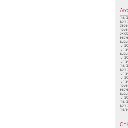
Arc
máj 
apríl
dece
nove
októ
sept
augu
júl 2
jún 
augu
júl 2
jún 
máj 
apríl
jún 
júl 2
jún 
nove
sept
augu
júl 2
máj 
apríl
mare
Od