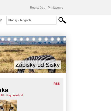
Registrácia
Prihlásenie
y
Zápisky od Sisky
RSS
ska
flife.blog.pravda.sk