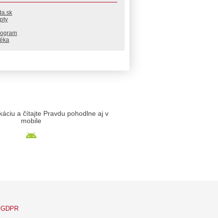
da.sk
pty
rogram
téka
likáciu a čítajte Pravdu pohodlne aj v
mobile
GDPR