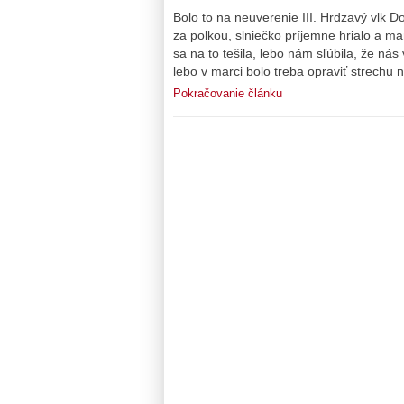
Bolo to na neuverenie III. Hrdzavý vlk D
za polkou, slniečko príjemne hrialo a 
sa na to tešila, lebo nám sľúbila, že ná
lebo v marci bolo treba opraviť strechu
Pokračovanie článku