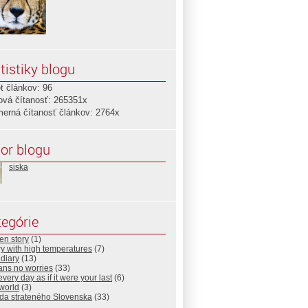
tistiky blogu
t článkov: 96
ová čítanosť: 265351x
merná čítanosť článkov: 2764x
or blogu
siska
egórie
en story
(1)
ry with high temperatures
(7)
diary
(13)
ans no worries
(33)
every day as if it were your last
(6)
world
(3)
da strateného Slovenska
(33)