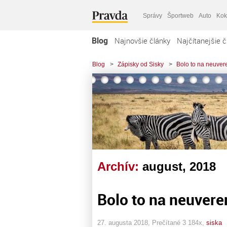
Správy
Športweb
Auto
Kok
Blog
Najnovšie články
Najčítanejšie č
Blog
>
Zápisky od Sisky
>
Bolo to na neuveren
Archív:
august, 2018
Bolo to na neuveren
27. augusta 2018, Prečítané 3 184x,
siska