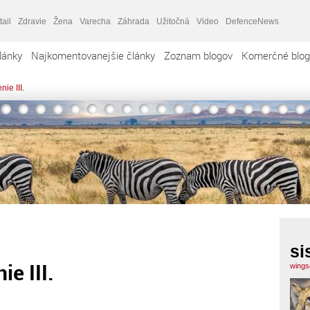
tail
Zdravie
Žena
Varecha
Záhrada
Užitočná
Video
DefenceNews
lánky
Najkomentovanejšie články
Zoznam blogov
Komerčné blog
ie III.
si
ie III.
wingso