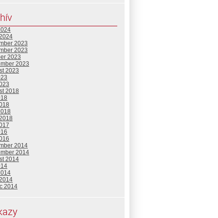
hív
2024
 2024
mber 2023
mber 2023
ber 2023
ember 2023
st 2023
023
2023
st 2018
018
2018
2018
 2018
2017
016
2016
mber 2014
ember 2014
st 2014
014
2014
 2014
c 2014
kazy