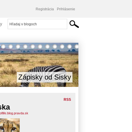
Registrácia
Prihlásenie
y
Zápisky od Sisky
RSS
ska
flife.blog.pravda.sk