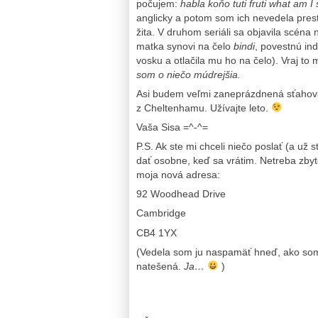
počujem:
habla koňo tuti fruti what am 
anglicky a potom som ich nevedela pres
žita. V druhom seriáli sa objavila scén
matka synovi na čelo
bindi
, povestnú in
vosku a otlačila mu ho na čelo). Vraj to
som o niečo múdrejšia.
Asi budem veľmi zaneprázdnená sťahova
z Cheltenhamu. Užívajte leto.
Vaša Sisa =^-^=
P.S. Ak ste mi chceli niečo poslať (a už 
dať osobne, keď sa vrátim. Netreba zbyto
moja nová adresa:
92 Woodhead Drive
Cambridge
CB4 1YX
(Vedela som ju naspamäť hneď, ako som j
natešená.
Ja…
)