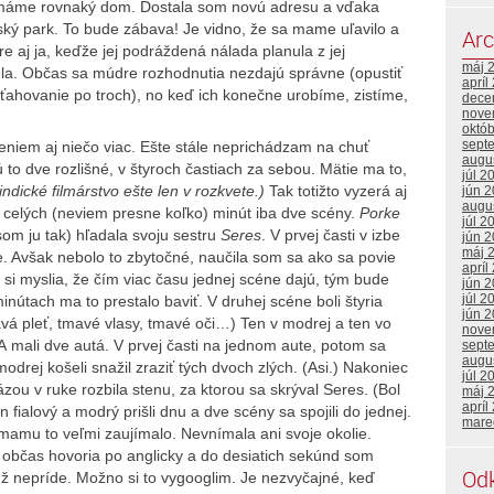
i máme rovnaký dom. Dostala som novú adresu a vďaka
ský park. To bude zábava! Je vidno, že sa mame uľavilo a
Arc
aj ja, keďže jej podráždená nálada planula z jej
máj 
la. Občas sa múdre rozhodnutia nezdajú správne (opustiť
apríl
ťahovanie po troch), no keď ich konečne urobíme, zistíme,
dece
nove
októ
sept
niem aj niečo viac. Ešte stále neprichádzam na chuť
augu
ú to dve rozlišné, v štyroch častiach za sebou. Mätie ma to,
júl 2
 indické filmárstvo ešte len v rozkvete.)
Tak totižto vyzerá aj
jún 
augu
 za celých (neviem presne koľko) minút iba dve scény.
Porke
júl 2
 som ju tak) hľadala svoju sestru
Seres
. V prvej časti v izbe
jún 
máj 
ke. Avšak nebolo to zbytočné, naučila som sa ako sa povie
apríl
 si myslia, že čím viac času jednej scéne dajú, tým bude
jún 
júl 2
minútach ma to prestalo baviť. V druhej scéne boli štyria
jún 
avá pleť, tmavé vlasy, tmavé oči…) Ten v modrej a ten vo
nove
ej. A mali dve autá. V prvej časti na jednom aute, potom sa
sept
augu
odrej košeli snažil zraziť tých dvoch zlých. (Asi.) Nakoniec
júl 2
ázou v ruke rozbila stenu, za ktorou sa skrýval Seres. (Bol
máj 
apríl
 fialový a modrý prišli dnu a dve scény sa spojili do jednej.
mare
 mamu to veľmi zaujímalo. Nevnímala ani svoje okolie.
 občas hovoria po anglicky a do desiatich sekúnd som
Od
ž nepríde. Možno si to vygooglim. Je nezvyčajné, keď