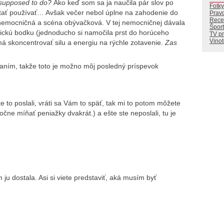
I supposed to do?
Ako keď som sa ja naučila pár slov po
Fotky
tať používať… Avšak večer nebol úplne na zahodenie do
Prav
Rece
a nemocničná a scéna obývačková. V tej nemocničnej dávala
Šport
dickú bodku (jednoducho si namočila prst do horúceho
TV p
Vino
 má skoncentrovať silu a energiu na rýchle zotavenie.
Zas
ním, takže toto je možno môj posledný príspevok
ste to poslali, vráti sa Vám to späť, tak mi to potom môžete
čne míňať peniažky dvakrát.) a ešte ste neposlali, tu je
u dostala. Asi si viete predstaviť, aká musím byť