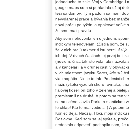
jednoducho to znie. Vraj v Cambridge-
google maps som si pohľadala už aj det
teší sa domov. Tým pádom sa mám dobre 
nevydarenej práce a bývania bez manže
novú prácu po týždni a opakovať veľké s
že sme mali pravdu.
Aby som nehovorila len o jednom, spome
indickým telenovelám. (Zistila som, že s
že v nich hrajú takmer tí istí herci.
Asi je
ich dej. V dvoch častiach tej prvej boli
(neviem, či sa tak isto volá, ale nazvala
a v kancelárií a v druhej časti v obývač
v ich miestnom jazyku
Seres, kde si?
Asi
viac napätia. Nie je to tak. Po desiatich 
muži. (všetci vyzerali skoro rovnako, tm
fialovej košeli bili toho v zelenej a biel
premiestnili na druhé. A potom sa ten v m
sa na scéne zjavila Porke a s antickou v
to chlap! Kto to mal vedieť…) A potom ten
Koniec deja. Naozaj. Hoci, moju indickú
Doslovne. Keď som sa jej spýtala, prečo
nedostala odpoveď, pochopila som, že u