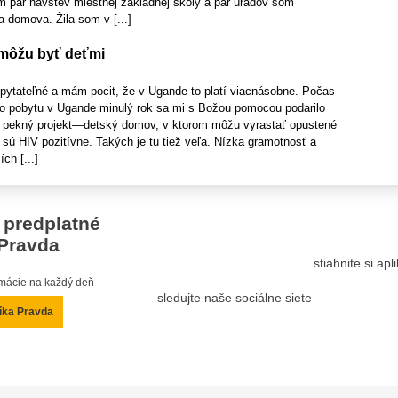
em pár návštev miestnej základnej školy a pár úradov som
a domova. Žila som v [...]
 môžu byť deťmi
pytateľné a mám pocit, že v Ugande to platí viacnásobne. Počas
 pobytu v Ugande minulý rok sa mi s Božou pomocou podarilo
ý pekný projekt—detský domov, v ktorom môžu vyrastať opustené
ie sú HIV pozitívne. Takých je tu tiež veľa. Nízka gramotnosť a
ch [...]
 predplatné
Pravda
stiahnite si ap
ormácie na každý deň
sledujte naše sociálne siete
íka Pravda