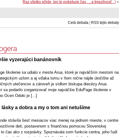
Raz všetko pôjde, len to potrebuje čas . .. a trpezlivosť : )
»
Celá debata
|
RSS tejto debaty
logera
všie vyzerajúci banánovník
e školenie sa udialo v meste Arua, ktoré je najväčším mestom na
rategickým uzlom a aj vďaka tomu v ňom ročne nájde útočište až
čných utečencov a zároveň je sídlom biskupa diecézy Arua.
i sa podarilo zorganizovať moje najväčšie EduPage školenie v
o Ocen Odoki je [...]
o lásky a dobra a my o tom ani netušíme
nde strávila šesť mesiacov viac menej na jednom mieste, v centre
 pozitívne deti, postavenom s finančnou pomocou Slovenskej
ol to čas ako z rozprávky. Spoznávala som funkcie centra, jeho ľudí