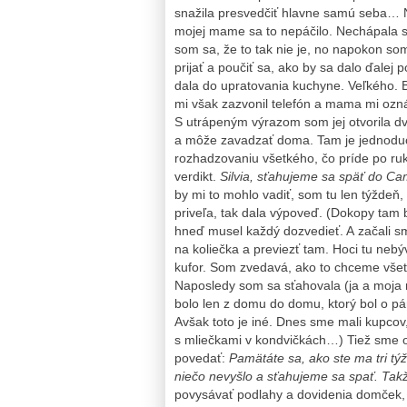
snažila presvedčiť hlavne samú seba… N
mojej mame sa to nepáčilo. Nechápala som
som sa, že to tak nie je, no napokon som 
prijať a poučiť sa, ako by sa dalo ďalej
dala do upratovania kuchyne. Veľkého
mi však zazvonil telefón a mama mi ozn
S utrápeným výrazom som jej otvorila dv
a môže zavadzať doma. Tam je jednoduch
rozhadzovaniu všetkého, čo príde po ru
verdikt.
Silvia, sťahujeme sa späť do C
by mi to mohlo vadiť, som tu len týždeň,
priveľa, tak dala výpoveď. (Dokopy tam b
hneď musel každý dozvedieť. A začali s
na koliečka a previezť tam. Hoci tu neb
kufor. Som zvedavá, ako to chceme všetk
Naposledy som sa sťahovala (ja a moja r
bolo len z domu do domu, ktorý bol o pá
Avšak toto je iné. Dnes sme mali kupcov,
s mliečkami v kondvičkách…) Tiež sme obv
povedať:
Pamätáte sa, ako ste ma tri tý
niečo nevyšlo a sťahujeme sa spať. Tak
povysávať podlahy a dovidenia domček, 