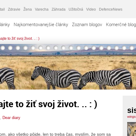
tail
Zdravie
Žena
Varecha
Záhrada
Užitočná
Video
DefenceNews
lánky
Najkomentovanejšie články
Zoznam blogov
Komerčné blog
te to žiť svoj život. .. : )
e to žiť svoj život. .. : )
si
wingso
,
Dear diary
, ako všetko pôjde, len to treba čas, myslím, že som sa