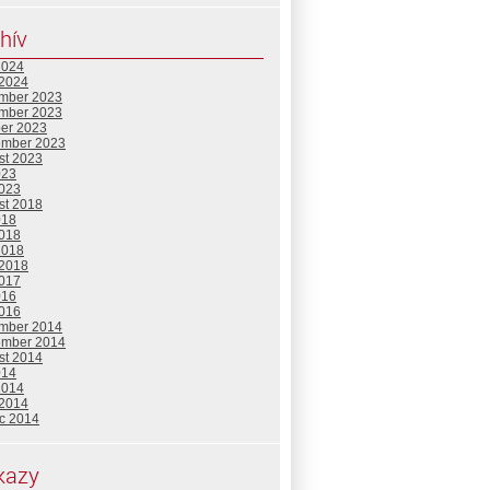
hív
2024
 2024
mber 2023
mber 2023
ber 2023
ember 2023
st 2023
023
2023
st 2018
018
2018
2018
 2018
2017
016
2016
mber 2014
ember 2014
st 2014
014
2014
 2014
c 2014
kazy