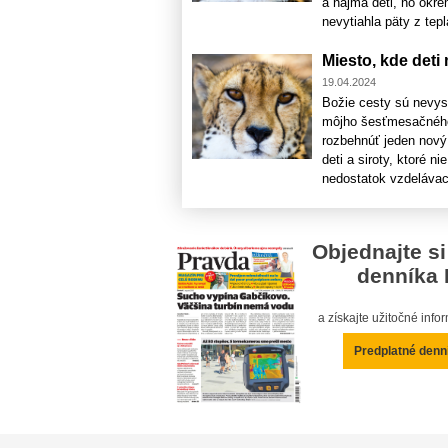
a najmä deti, no okr
nevytiahla päty z tepl
Miesto, kde deti
19.04.2024
Božie cesty sú nevys
môjho šesťmesačného
rozbehnúť jeden nov
deti a siroty, ktoré n
nedostatok vzdelávací
Objednajte si
denníka 
a získajte užitočné inf
Predplatné denn