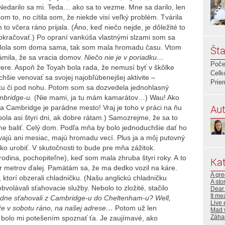
edarilo sa mi. Teda… ako sa to vezme. Mne sa darilo, len
 to, no cítila som, že niekde visí veľký problém. Tvárila
to včera ráno prijala. (Áno, keď niečo nejde, je dôležité to
 pokračovať.) Po opraní vankúša vlastnými slzami som sa
. Bola som doma sama, tak som mala hromadu času. Vtom
Šta
ámila, že sa vracia domov.
Niečo nie je v poriadku…
Poče
ere. Aspoň že Toyah bola rada, že nemusí byť v škôlke
Celk
šie venovať sa svojej najobľúbenejšej aktivite –
Prie
ku či pod nohu. Potom som sa dozvedela jednohlasný
ambridge-u.
(Nie mami, ja tu mám kamarátov…) Wau! Ako
Aut
 a Cambridge je parádne mesto! Vraj je toho v práci na ňu
ola asi štyri dni, ak dobre rátam.) Samozrejme, že sa to
me baliť. Celý dom. Podľa mňa by bolo jednoduchšie dať ho
ývajú ani mesiac, majú hromadu vecí. Plus ja a môj putovný
o urobiť. V skutočnosti to bude pre mňa zážitok.
odina, pochopiteľne), keď som mala zhruba štyri roky. A to
Kat
r metrov ďalej. Pamätám sa, že ma dedko vozil na káre.
A gre
 ktorí obzerali chladničku. (Našu anglickú chladničku
A sto
olávali sťahovacie služby. Nebolo to zložité, stačilo
Dear 
It me
ždne sťahovali z Cambridge-u do Cheltenham-u? Well,
Live 
že v sobotu ráno, na našej adrese…
Potom už len
Mad 
Záha
bolo mi potešením spoznať ťa. Je zaujímavé, ako