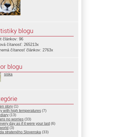
tistiky blogu
t článkov: 96
ová čítanosť: 265213x
merná čítanosť článkov: 2763x
or blogu
siska
egórie
en story
(1)
ry with high temperatures
(7)
diary
(13)
ans no worries
(33)
every day as if it were your last
(6)
world
(3)
da strateného Slovenska
(33)