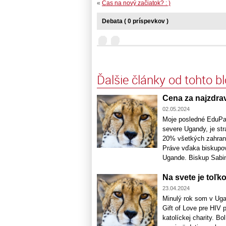
«
Čas na nový začiatok? : )
Debata ( 0 príspevkov )
Ďalšie články od tohto b
Cena za najzdra
02.05.2024
Moje posledné EduPag
severe Ugandy, je st
20% všetkých zahrani
Práve vďaka biskupov
Ugande. Biskup Sabin
Na svete je toľk
23.04.2024
Minulý rok som v Uga
Gift of Love pre HIV
katolíckej charity. B