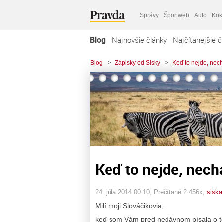
Správy
Športweb
Auto
Kok
Blog
Najnovšie články
Najčítanejšie č
Blog
>
Zápisky od Sisky
>
Keď to nejde, nechaj
Keď to nejde, nechajt
24. júla 2014 00:10
, Prečítané 2 456x,
siska
Milí moji Slováčikovia,
keď som Vám pred nedávnom písala o tom